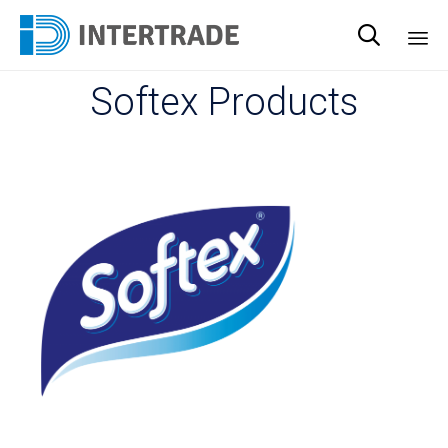

Sk
Softex Products
to
co