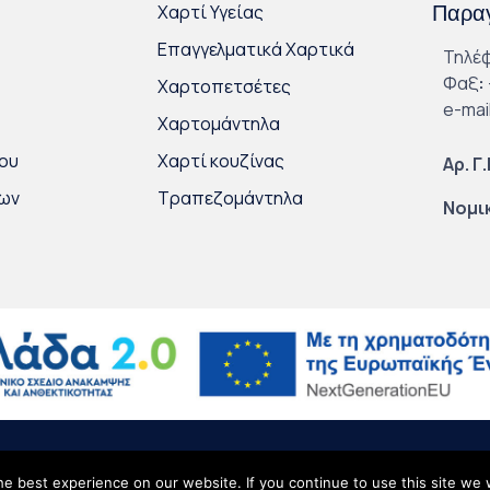
Χαρτί Υγείας
Παραγ
Επαγγελματικά Χαρτικά
Τηλέ
Φαξ
:
Χαρτοπετσέτες
e-mai
Χαρτομάντηλα
ου
Χαρτί κουζίνας
Αρ. Γ
κων
Τραπεζομάντηλα
Νομι
ικά Δεδομένα
∙
Site Map
e best experience on our website. If you continue to use this site we w