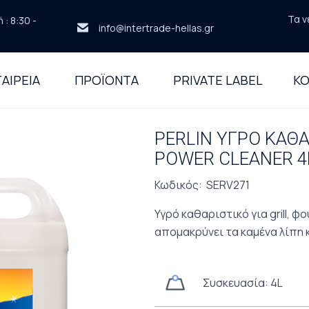
Τα ν
: 8:30 -
info@intertrade-hellas.gr
ΑΙΡΕΙΑ
ΠΡΟΪΟΝΤΑ
PRIVATE LABEL
ΚΟ
PERLIN ΥΓΡΟ ΚΑΘΑ
POWER CLEANER 4
Κωδικός: SERV271
Υγρό καθαριστικό για grill, 
απομακρύνει τα καμένα λίπη κ
Συσκευασία: 4L