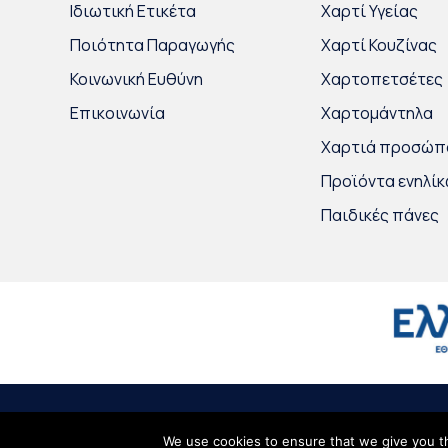
Ιδιωτική Ετικέτα
Χαρτί Υγείας
Ποιότητα Παραγωγής
Χαρτί Κουζίνας
Κοινωνική Ευθύνη
Χαρτοπετσέτες
Επικοινωνία
Χαρτομάντηλα
Χαρτιά προσώπ
Προϊόντα ενηλί
Παιδικές πάνες
© 2020
Intertrade Hellas
by
Globus Creative
∙
Όροι Χρήσης
∙
Προσωπ
We use cookies to ensure that we give you th