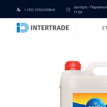
Δευτέρα - Παρασκευή 
+ (30) 2102400840
17:00
ΕΤ