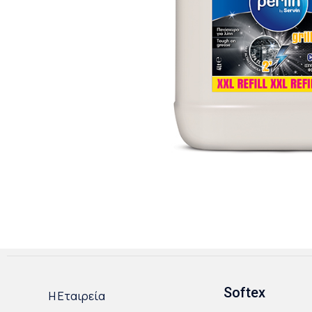
Softex
Η Εταιρεία