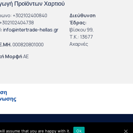
ωγή Προϊόντων Χαρτιού
φωνο: +302102400840
Διεύθυνση
+302102404738
Έδρας:
l
:
info@intertrade-hellas.gr
Ιβίσκου 99,
Τ.Κ.: 13677
Αχαρνές
.Ε.ΜΗ.
000820801000
κή Μορφή
ΑΕ
ill assume that you are happy with it.
Ok