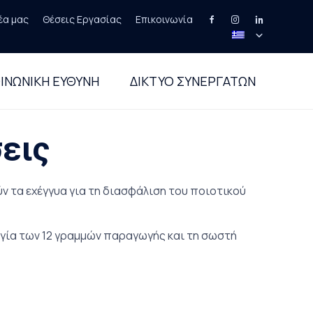
έα μας
Θέσεις Εργασίας
Επικοινωνία
Skip
to
ΙΝΩΝΙΚΗ ΕΥΘΥΝΗ
ΔΙΚΤΥΟ ΣΥΝΕΡΓΑΤΩΝ
content
εις
ν τα εχέγγυα για τη διασφάλιση του ποιοτικού
ργία των 12 γραμμών παραγωγής και τη σωστή