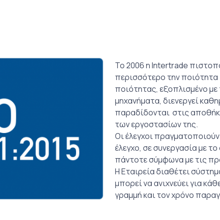
Το 2006 η Intertrade πιστοπ
περισσότερο την ποιότητα 
ποιότητας, εξοπλισμένο με
μηχανήματα, διενεργεί καθη
παραδίδονται στις αποθήκε
των εργοστασίων της.
Οι έλεγχοι πραγματοποιούν
έλεγχο, σε συνεργασία με τ
πάντοτε σύμφωνα με τις πρ
Η Eταιρεία διαθέτει σύστημ
μπορεί να ανιχνεύει για κά
γραμμή και τον χρόνο παραγ