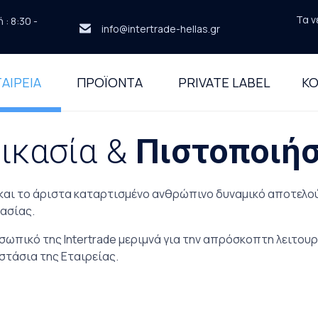
Τα ν
: 8:30 -
info@intertrade-hellas.gr
ΑΙΡΕΙΑ
ΠΡΟΪΟΝΤΑ
PRIVATE LABEL
ΚΟ
ικασία &
Πιστοποιήσ
και το άριστα καταρτισμένο ανθρώπινο δυναμικό αποτελού
κασίας.
σωπικό της Intertrade μεριμνά για την απρόσκοπτη λειτου
στάσια της Eταιρείας.