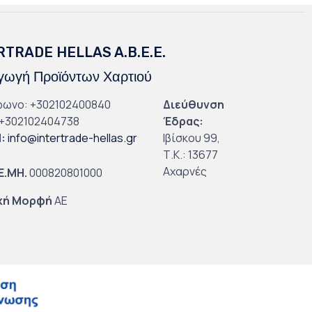
RTRADE HELLAS A.B.E.E.
ωγή Προϊόντων Χαρτιού
φωνο: +302102400840
Διεύθυνση
+302102404738
Έδρας:
l
:
info@intertrade-hellas.gr
Ιβίσκου 99,
Τ.Κ.: 13677
Αχαρνές
.Ε.ΜΗ.
000820801000
κή Μορφή
ΑΕ