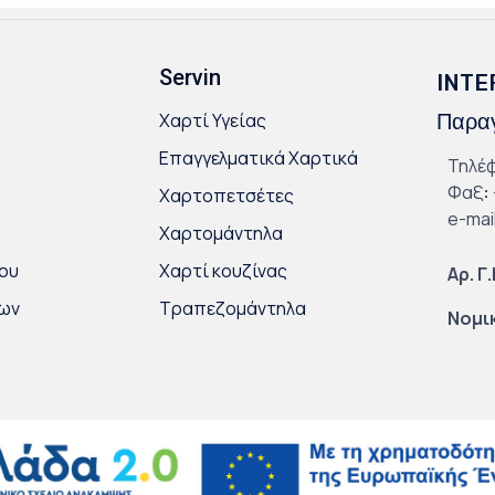
Servin
INTE
Χαρτί Υγείας
Παραγ
Επαγγελματικά Χαρτικά
Τηλέ
Φαξ
:
Χαρτοπετσέτες
e-mai
Χαρτομάντηλα
ου
Χαρτί κουζίνας
Αρ. Γ
κων
Τραπεζομάντηλα
Νομι