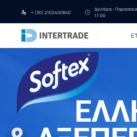
Δευτέρα - Παρασκευή 
+ (30) 2102400840
17:00
ΕΤ
ΕΛΛ