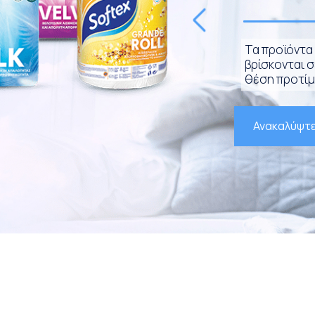
Τα προϊόντα 
βρίσκονται 
θέση προτίμ
Ανακαλύψτε