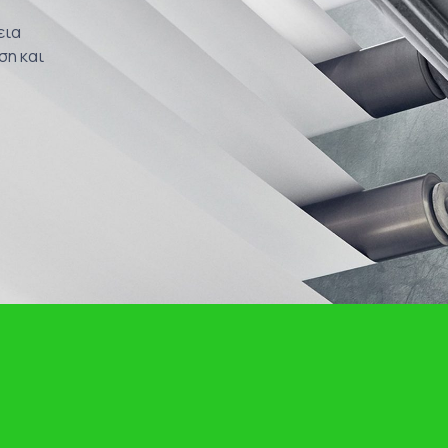
εια
ση και