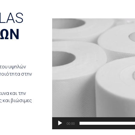
LAS
Πρόγραμμα
ΛΩΝ
Αναπαραγωγής
Βίντεο
ρτου υψηλών
ποιότητα στην
υνα και την
 και βιώσιμες
00:00