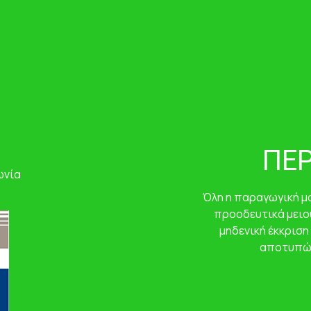
ΠΕ
ωνία
Όλη η παραγωγική μα
προοδευτικά μειο
μηδενική έκκριση
αποτυπώμ