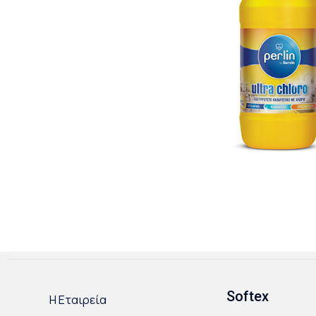
Softex
Η Εταιρεία