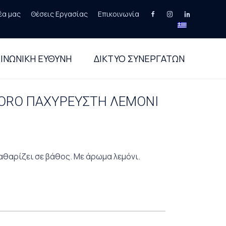
έα μας
Θέσεις Εργασίας
Επικοινωνία
Skip
to
ΙΝΩΝΙΚΗ ΕΥΘΥΝΗ
ΔΙΚΤΥΟ ΣΥΝΕΡΓΑΤΩΝ
content
LORO ΠΑΧΥΡΕΥΣΤΗ ΛΕΜΟΝΙ
αθαρίζει σε βάθος. Με άρωμα λεμόνι.