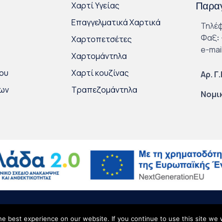
Χαρτί Υγείας
Παραγ
Επαγγελματικά Χαρτικά
Τηλέ
Φαξ
:
Χαρτοπετσέτες
e-mai
Χαρτομάντηλα
ου
Χαρτί κουζίνας
Αρ. Γ
κων
Τραπεζομάντηλα
Νομι
ικά Δεδομένα
∙
Site Map
e best experience on our website. If you continue to use this site we w