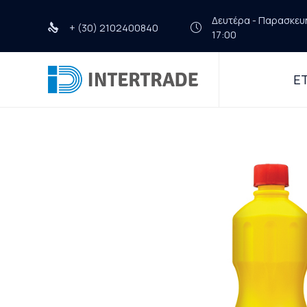
Δευτέρα - Παρασκευή 
+ (30) 2102400840
17:00
ΕΤ