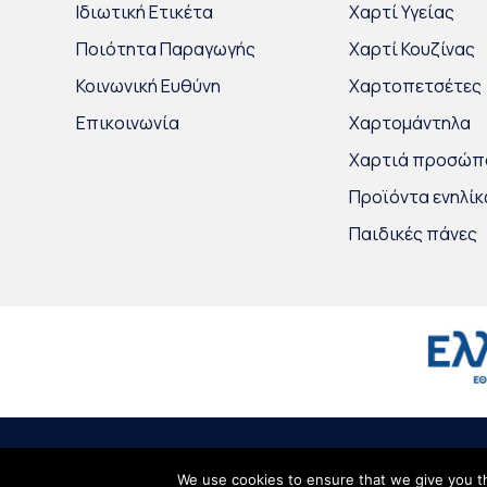
Ιδιωτική Ετικέτα
Χαρτί Υγείας
Ποιότητα Παραγωγής
Χαρτί Κουζίνας
Κοινωνική Ευθύνη
Χαρτοπετσέτες
Επικοινωνία
Χαρτομάντηλα
Χαρτιά προσώπ
Προϊόντα ενηλί
Παιδικές πάνες
© 2020
Intertrade Hellas
by
Globus Creative
∙
Όροι Χρήσης
∙
Προσωπ
We use cookies to ensure that we give you th