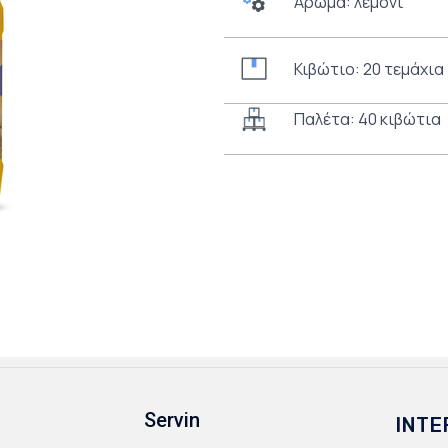
Άρωμα: λεμόνι
Κιβώτιο: 20 τεμάχια
Παλέτα: 40 κιβώτια
Servin
INTE