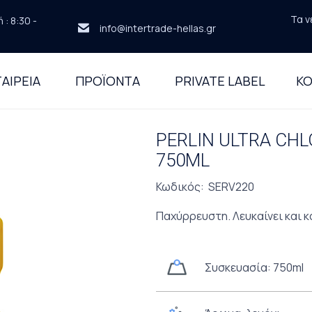
Τα ν
: 8:30 -
info@intertrade-hellas.gr
ΑΙΡΕΙΑ
ΠΡΟΪΟΝΤΑ
PRIVATE LABEL
ΚΟ
PERLIN ULTRA CH
750ML
Κωδικός: SERV220
Παχύρρευστη. Λευκαίνει και κ
Συσκευασία: 750ml