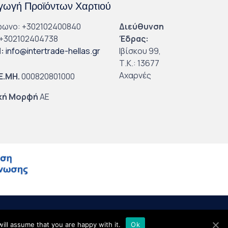
ωγή Προϊόντων Χαρτιού
φωνο: +302102400840
Διεύθυνση
+302102404738
Έδρας:
l
:
info@intertrade-hellas.gr
Ιβίσκου 99,
Τ.Κ.: 13677
Αχαρνές
.Ε.ΜΗ.
000820801000
κή Μορφή
ΑΕ
ill assume that you are happy with it.
Ok