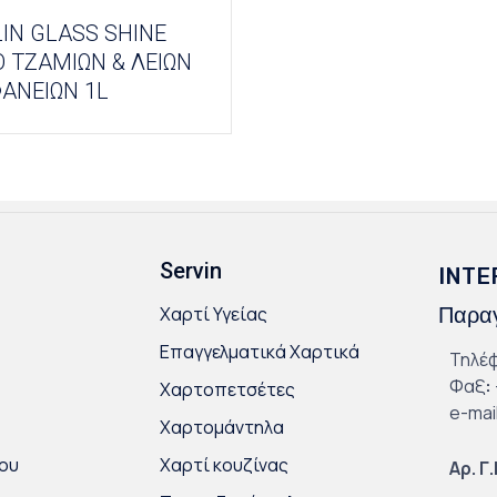
IN GLASS SHINE
 ΤΖΑΜΙΩΝ & ΛΕΙΩΝ
ΑΝΕΙΩΝ 1L
Servin
INTE
Χαρτί Υγείας
Παραγ
Επαγγελματικά Χαρτικά
Τηλέ
Φαξ
:
Χαρτοπετσέτες
e-mai
Χαρτομάντηλα
ου
Χαρτί κουζίνας
Αρ. Γ