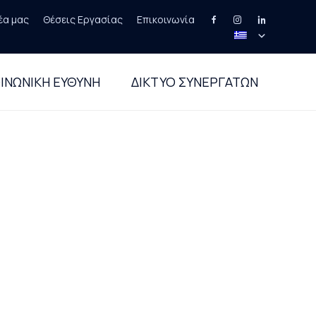
έα μας
Θέσεις Εργασίας
Επικοινωνία
Skip
to
ΙΝΩΝΙΚΗ ΕΥΘΥΝΗ
ΔΙΚΤΥΟ ΣΥΝΕΡΓΑΤΩΝ
content