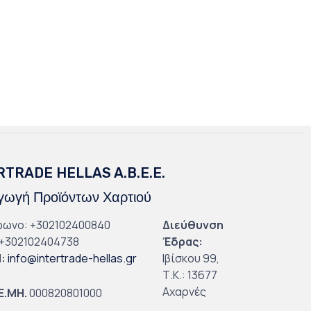
RTRADE HELLAS A.B.E.E.
ωγή Προϊόντων Χαρτιού
φωνο: +302102400840
Διεύθυνση
+302102404738
Έδρας:
l
:
info@intertrade-hellas.gr
Ιβίσκου 99,
Τ.Κ.: 13677
Αχαρνές
.Ε.ΜΗ.
000820801000