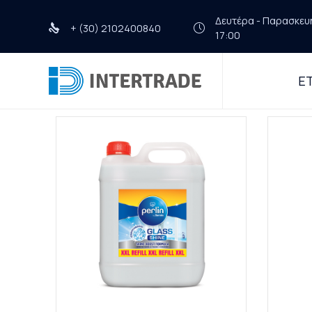
Δευτέρα - Παρασκευή 
+ (30) 2102400840
17:00
ΕΤ