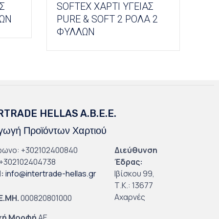
Σ
SOFTEX ΧΑΡΤΙ ΥΓΕΙΑΣ
ΛΩΝ
PURE & SOFT 2 ΡΟΛΑ 2
ΦΥΛΛΩΝ
RTRADE HELLAS A.B.E.E.
ωγή Προϊόντων Χαρτιού
φωνο: +302102400840
Διεύθυνση
+302102404738
Έδρας:
l
:
info@intertrade-hellas.gr
Ιβίσκου 99,
Τ.Κ.: 13677
Αχαρνές
.Ε.ΜΗ.
000820801000
κή Μορφή
ΑΕ