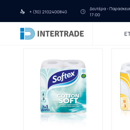
Δευτέρα - Παρασκευή 
+ (30) 2102400840
17:00
ΕΤ