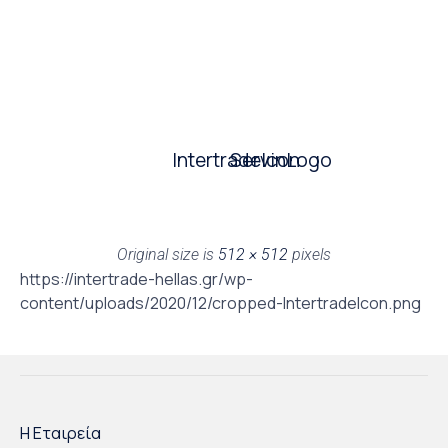
IntertradeIcon
ServinLogo
Original size is
512 × 512
pixels
https://intertrade-hellas.gr/wp-
content/uploads/2020/12/cropped-IntertradeIcon.png
Η Εταιρεία