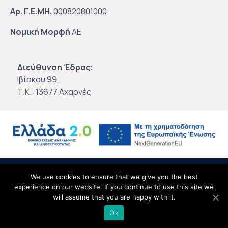
Αρ. Γ.Ε.ΜΗ.
000820801000
Νομική Μορφή
ΑΕ
Διεύθυνση Έδρας:
Ιβίσκου 99,
Τ.Κ.: 13677 Αχαρνές
© 2020
Intertrade Hellas
by
Globus Creative
∙
Όροι Χρήσης
∙
Προσωπικά
We use cookies to ensure that we give you the best
experience on our website. If you continue to use this site we
Δεδομένα
∙
Site Map
will assume that you are happy with it.
Ok