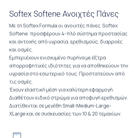
Softex Softene Ανοιχτές Πάνες
Με τη
Softex Formula
οι ανοιχτές πάνες
Softex
Softene
προσφέρουν 4-πλό σύστημα προστασίας
και αντοχής από υγρασία, ερεθισμούς, διαρροές
και οσμές.
Εμπεριέχουν ενισχυμένο πυρήνα με έξτρα
απορροφητικές ιδιότητες για να αποθηκεύουν την
υγρασία στο εσωτερικό τους. Προστατεύουν από
τις οσμές.
Έχουν ελαστική μέση για καλύτερη εφαρμογή.
Διαθέτουν ειδικό στρώμα για αποφυγή ερεθισμών.
Διατίθενται σε μεγέθη
Small-
Medium-
Large-
XLarge
και σε συσκευασίες των
10 & 20 τεμαχίων
.