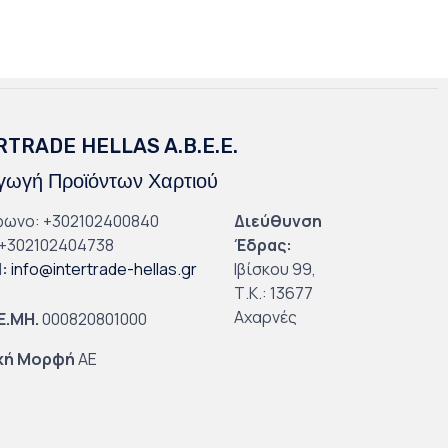
RTRADE HELLAS A.B.E.E.
ωγή Προϊόντων Χαρτιού
φωνο: +302102400840
Διεύθυνση
+302102404738
Έδρας:
l
:
info@intertrade-hellas.gr
Ιβίσκου 99,
Τ.Κ.: 13677
Αχαρνές
.Ε.ΜΗ.
000820801000
κή Μορφή
ΑΕ