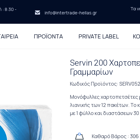
Τα ν
: 8:30 -
info@intertrade-hellas.gr
ΑΙΡΕΙΑ
ΠΡΟΪΟΝΤΑ
PRIVATE LABEL
ΚΟ
Servin 200 Χαρτοπ
Γραμμαρίων
Κωδικός Προϊόντος
: SERV05
Μονόφυλλες χαρτοπετσέτες 
λιανικής των 12 πακέτων. Το
με 1 φύλλο και διαστάσεων 30
Καθαρό Βάρος : 306