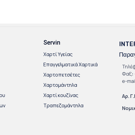
Servin
INTE
Χαρτί Υγείας
Παραγ
Επαγγελματικά Χαρτικά
Τηλέ
Φαξ
:
Χαρτοπετσέτες
e-mai
Χαρτομάντηλα
ου
Χαρτί κουζίνας
Αρ. Γ
κων
Τραπεζομάντηλα
Νομι