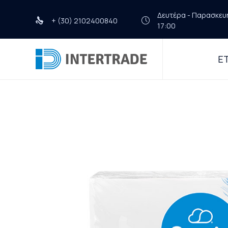
Δευτέρα - Παρασκευή 
+ (30) 2102400840
17:00
ΕΤ