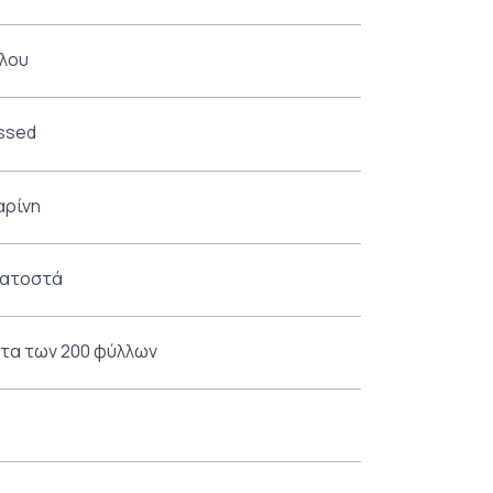
λλου
ssed
αρίνη
εκατοστά
έτα των 200 φύλλων