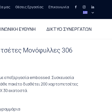
έα μας
Θέσεις Εργασίας
Επικοινωνία
Skip
to
ΙΝΩΝΙΚΗ ΕΥΘΥΝΗ
ΔΙΚΤΥΟ ΣΥΝΕΡΓΑΤΩΝ
content
ετσέτες Μονόφυλλες 306
2
με επεξεργασία embossed. Συσκευασία
 κάθε πακέτο διαθέτει 200 χαρτοπετσέτες
 Χ 30 εκατοστά.
 γραμμάρια