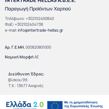
INTERTRADE HELLAS A.B.E.E.
Παραγωγή Προϊόντων Χαρτιού
Τηλέφωνο: +302102400840
Φαξ
:
+302102404738
e-mail
:
info@intertrade-hellas.gr
Αρ. Γ.Ε.ΜΗ.
000820801000
Νομική Μορφή
ΑΕ
Διεύθυνση Έδρας:
Ιβίσκου 99,
Τ.Κ.: 13677 Αχαρνές