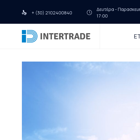
Δευτέρα - Παρασκευή 
+ (30) 2102400840
17:00
ΕΤ