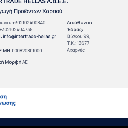
RTRADE HELLAS A.B.E.E.
ωγή Προϊόντων Χαρτιού
φωνο: +302102400840
Διεύθυνση
+302102404738
Έδρας:
l
:
info@intertrade-hellas.gr
Ιβίσκου 99,
Τ.Κ.: 13677
Αχαρνές
.Ε.ΜΗ.
000820801000
κή Μορφή
ΑΕ