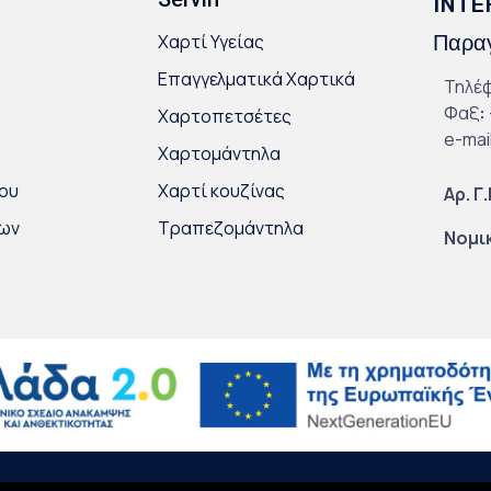
INTE
Χαρτί Υγείας
Παραγ
Επαγγελματικά Χαρτικά
Τηλέ
Φαξ
:
Χαρτοπετσέτες
e-mai
Χαρτομάντηλα
ου
Χαρτί κουζίνας
Αρ. Γ
κων
Τραπεζομάντηλα
Νομι