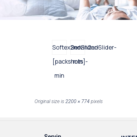
Softex2ndSlider-
Servin2ndSlider-
[packshots]-
min
min
Original size is
2200 × 774
pixels
Servin