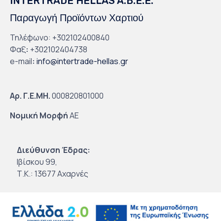
INTERTRADE HELLAS A.B.E.E.
Παραγωγή Προϊόντων Χαρτιού
Τηλέφωνο: +302102400840
Φαξ
:
+302102404738
e-mail
:
info@intertrade-hellas.gr
Αρ. Γ.Ε.ΜΗ.
000820801000
Νομική Μορφή
ΑΕ
Διεύθυνση Έδρας:
Ιβίσκου 99,
Τ.Κ.: 13677 Αχαρνές