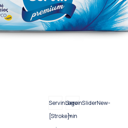
ServinLogo
ServinSliderNew-
[Stroke]-
min