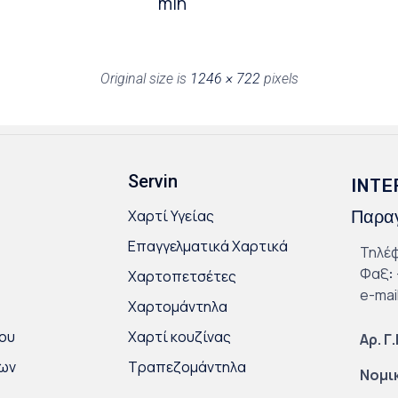
min
Original size is
1246 × 722
pixels
Servin
INTE
Χαρτί Υγείας
Παραγ
Επαγγελματικά Χαρτικά
Τηλέ
Φαξ
:
Χαρτοπετσέτες
e-mai
Χαρτομάντηλα
ου
Χαρτί κουζίνας
Αρ. Γ
κων
Τραπεζομάντηλα
Νομι