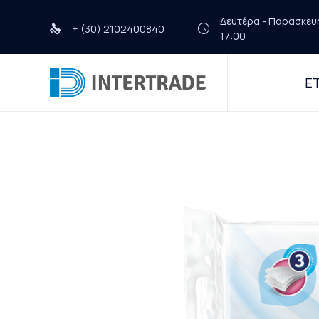
Δευτέρα - Παρασκευή 
+ (30) 2102400840
17:00
ΕΤ