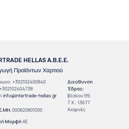
RTRADE HELLAS A.B.E.E.
ωγή Προϊόντων Χαρτιού
φωνο: +302102400840
Διεύθυνση
+302102404738
Έδρας:
l
:
info@intertrade-hellas.gr
Ιβίσκου 99,
Τ.Κ.: 13677
Αχαρνές
.Ε.ΜΗ.
000820801000
κή Μορφή
ΑΕ