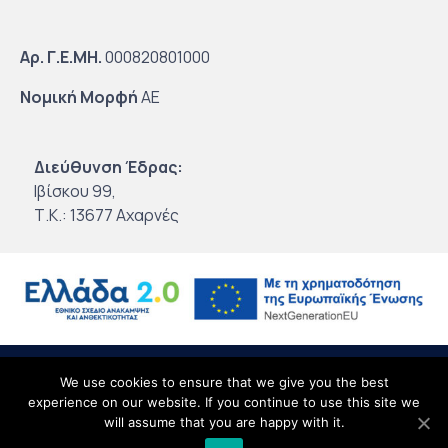
Αρ. Γ.Ε.ΜΗ.
000820801000
Νομική Μορφή
ΑΕ
Διεύθυνση Έδρας:
Ιβίσκου 99,
Τ.Κ.: 13677 Αχαρνές
© 2020
Intertrade Hellas
by
Globus Creative
∙
Όροι Χρήσης
∙
Προσωπικά
We use cookies to ensure that we give you the best
experience on our website. If you continue to use this site we
Δεδομένα
∙
Site Map
will assume that you are happy with it.