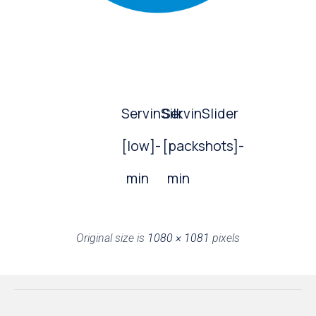
ServinSilk
ServinSlider
[low]-
[packshots]-
min
min
Original size is
1080 × 1081
pixels