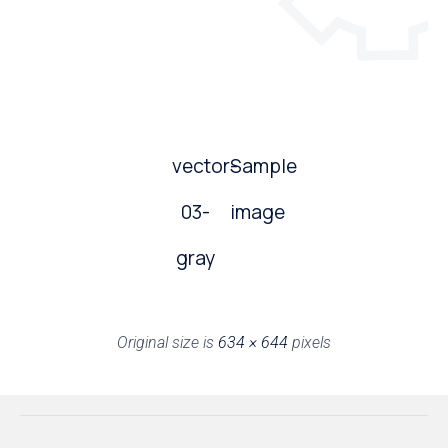
vector-
Sample
03-
image
gray
Original size is
634 × 644
pixels