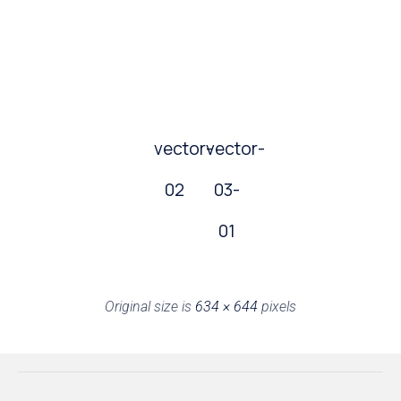
vector-
vector-
02
03-
01
Original size is
634 × 644
pixels